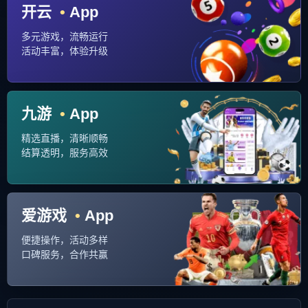
3、整个六十年代，一共有4次总决赛抢七大战，其结果全
部是凯尔特人获胜，这也开创了凯尔特人总决赛第七战不败的
神话，而这个魔咒直到本赛季总决赛湖人在第七场打败凯尔特
人才告破解王朝195960赛季 波士顿凯尔特人队 43 圣路易斯老
鹰队195960赛季，凯尔特人和老鹰连续第三次在总决赛上相
遇，去年老鹰借着佩蒂特的疯狂。