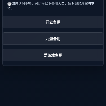
NBA总决赛赛程吃紧
波特兰开拓者冲刺阶段豪取连胜
引发热议
轮换策略成焦点
上一篇
下一篇
九游游戏平台-赛地聚焦：意甲窗口期热度飙升；莱比锡门线救险；震撼外界；阵容厚度经受考验的简单介绍
九游官网-关于集结日全明星赛焦点战，皇家社会单刀错失，球迷炸锅，团队化学反应显著的信息
相关文章