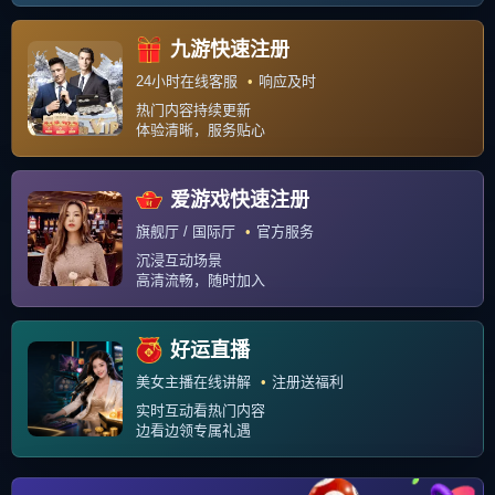
经宣布，本赛季的总决赛将于本月30日当。
2、更加遗憾的是
九游中心
，在这个季后赛的征途中，金州
勇士队连续折损了
九游中国
数员大将，先是
九游网络
西部季后
赛半决赛对阵休斯顿火箭队时伤了
九游游戏平台
杜兰特，然后
总决赛第五场杜兰特强行复出跟腱断裂赛季报销，然后又是
九
游互动
鲁尼在总决赛赛场上在身体对抗中肋骨疑似被撞断裂，
最后再加上总决赛第六场汤普森未愈复出后落地扭伤，伤上加
伤直接导致下赛季报销 上赛季。