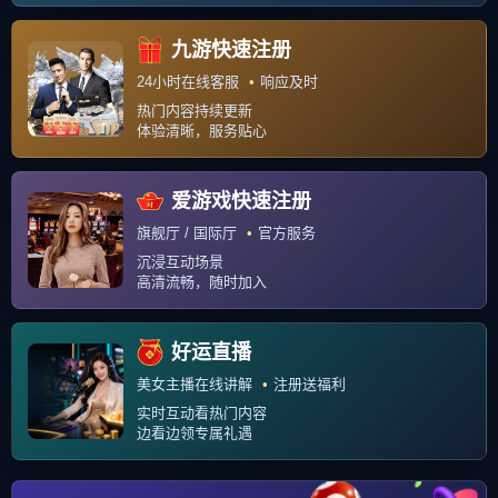
绝杀压哨引欢呼，CBA常规赛在即，年轻
深圳11575上海，上海末节242的得分高潮把分
球员得到机会的信息
差缩小到40分深圳男篮坐镇主场对阵上海队开
场阶段，盖尔雄亚布塞莱与卢伟合砍11分...
xjunn
2025-11-27
九游中心-关于全明星赛赛程吃紧，波士顿
凯尔特人转会期再遭质疑，话题不断，资
12月1日与凯尔特人的比赛，热火的阵容是这样
深球员宣示担当的信息
的全明星球员阿德巴约统领全局13顺位得分后
卫希罗坐镇后场36岁的洛瑞攻防奋。...
xjunn
2025-11-22
九游网络-包含浙江稠州迎法甲关键赛，今
晚止住颓势，媒体盛赞，控场能力受关注
据欧洲媒体报道，他很可能会离开球队，如此
的词条
一来，广厦男篮内线 赛事推荐浙江稠州金租95
目前+人已关注加入NBA篮球推。...
xjunn
2025-11-15
九游官网- 莱比锡vs霍芬海姆结果